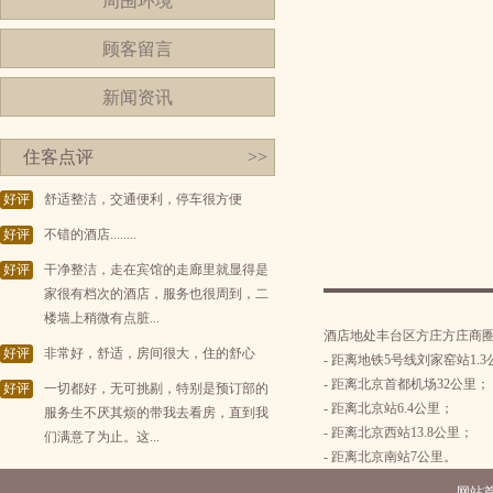
周围环境
顾客留言
新闻资讯
住客点评
>>
好评
舒适整洁，交通便利，停车很方便
好评
不错的酒店........
好评
干净整洁，走在宾馆的走廊里就显得是
家很有档次的酒店，服务也很周到，二
楼墙上稍微有点脏...
酒店地处丰台区方庄方庄商
好评
非常好，舒适，房间很大，住的舒心
- 距离地铁5号线刘家窑站1.
- 距离北京首都机场32公里；
好评
一切都好，无可挑剔，特别是预订部的
- 距离北京站6.4公里；
服务生不厌其烦的带我去看房，直到我
- 距离北京西站13.8公里；
们满意了为止。这...
- 距离北京南站7公里。
网站