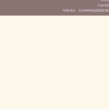
Copyright
中国•北京 北京好特热温泉酒店(电话010-676557