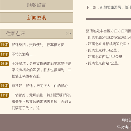
顾客留言
下一篇：
新加坡旅游局：预
新闻资讯
酒店地处丰台区方庄方庄商
住客点评
>>
- 距离地铁5号线刘家窑站1.
- 距离北京首都机场32公里；
好评
舒适整洁，交通便利，停车很方便
- 距离北京站6.4公里；
好评
不错的酒店........
- 距离北京西站13.8公里；
- 距离北京南站7公里。
好评
干净整洁，走在宾馆的走廊里就显得是
家很有档次的酒店，服务也很周到，二
楼墙上稍微有点脏...
好评
非常好，舒适，房间很大，住的舒心
好评
一切都好，无可挑剔，特别是预订部的
服务生不厌其烦的带我去看房，直到我
们满意了为止。这...
网站
Copyright